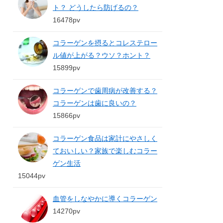
ト？ どうしたら防げるの？
16478pv
コラーゲンを摂るとコレステロー
ル値が上がる？ウソ？ホント？
15899pv
コラーゲンで歯周病が改善する？
コラーゲンは歯に良いの？
15866pv
コラーゲン食品は家計にやさしく
ておいしい？家族で楽しむコラー
ゲン生活
15044pv
血管をしなやかに導くコラーゲン
14270pv