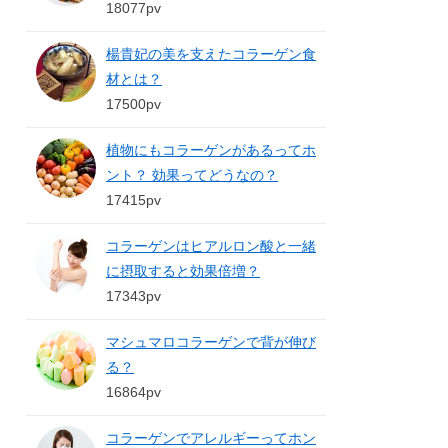
18077pv
楊貴妃の美を支えたコラーゲン食
材とは？
17500pv
植物にもコラーゲンがあるってホ
ント？ 効果ってどうなの？
17415pv
コラーゲンはヒアルロン酸と一緒
に摂取すると効果倍増？
17343pv
マシュマロコラーゲンで背が伸び
る？
16864pv
コラーゲンでアレルギーってホン