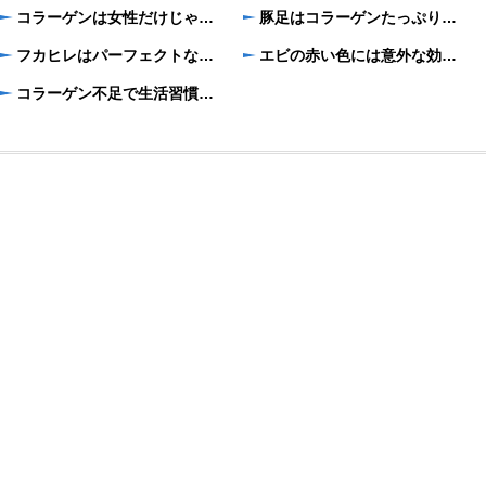
コラーゲンは女性だけじゃない！男性にもうれしい効果がいっぱい！
豚足はコラーゲンたっぷりの栄養食 カロリーカットしてさっぱり食べるには？
フカヒレはパーフェクトなコラーゲン食材 お安く摂取する方法はないの？
エビの赤い色には意外な効果？知っておきたいエビコラーゲンの効率的な食べ方
コラーゲン不足で生活習慣病？知らないと怖いコラーゲンの力