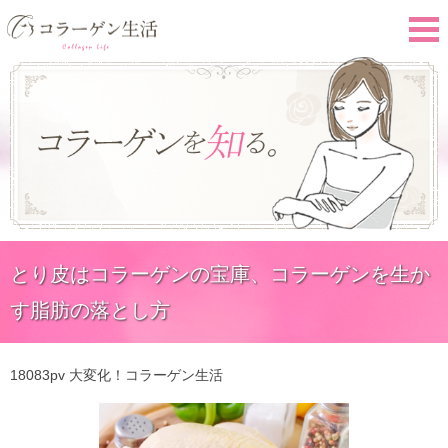
とり皮はコラーゲンの宝庫、コラーゲンを生か
す脂肪の落とし方
18083pv
大変化！コラーゲン生活