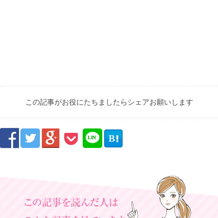
この記事がお役にたちましたらシェアお願いします



B

LIN
E