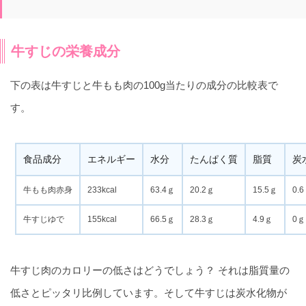
牛すじの栄養成分
下の表は牛すじと牛もも肉の100g当たりの成分の比較表で
す。
食品成分
エネルギー
水分
たんぱく質
脂質
炭
牛もも肉赤身
233kcal
63.4ｇ
20.2ｇ
15.5ｇ
0.
牛すじゆで
155kcal
66.5ｇ
28.3ｇ
4.9ｇ
0ｇ
牛すじ肉のカロリーの低さはどうでしょう？ それは脂質量の
低さとピッタリ比例しています。そして牛すじは炭水化物が