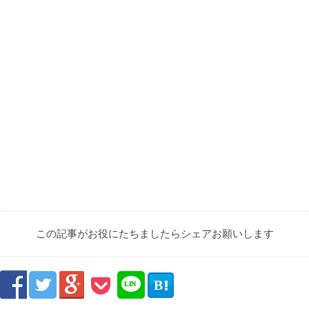
この記事がお役にたちましたらシェアお願いします



B

LIN
E