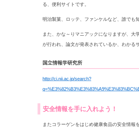
る、便利サイトです。
明治製菓、ロッテ、ファンケルなど、誰でも
また、かな～りマニアックになりますが、大
が行われ、論文が発表されているか、わかる
国立情報学研究所
http://ci.nii.ac.jp/search?
q=%E3%82%B3%E3%83%A9%E3%83%BC%E3%8
安全情報を手に入れよう！
またコラーゲンをはじめ健康食品の安全情報