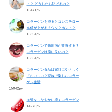
ト？ どうしたら防げるの？
16471pv
コラーゲンを摂るとコレステロー
ル値が上がる？ウソ？ホント？
15894pv
コラーゲンで歯周病が改善する？
コラーゲンは歯に良いの？
15864pv
コラーゲン食品は家計にやさしく
ておいしい？家族で楽しむコラー
ゲン生活
15042pv
血管をしなやかに導くコラーゲン
14270pv