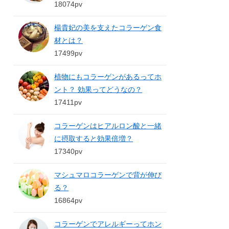
18074pv
楊貴妃の美を支えたコラーゲン食
材とは？
17499pv
植物にもコラーゲンがあるってホ
ント？ 効果ってどうなの？
17411pv
コラーゲンはヒアルロン酸と一緒
に摂取すると効果倍増？
17340pv
マシュマロコラーゲンで背が伸び
る？
16864pv
コラーゲンでアレルギーってホン