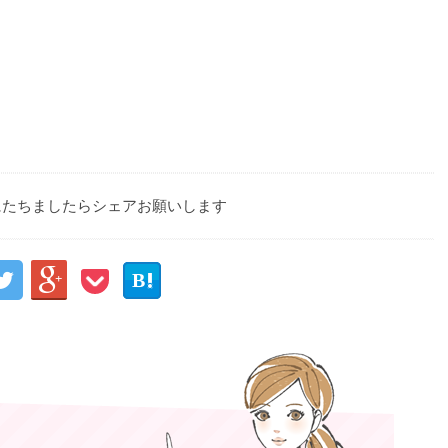
にたちましたらシェアお願いします


B
