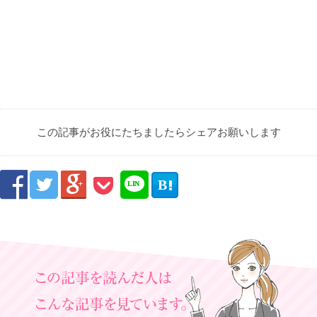
この記事がお役にたちましたらシェアお願いします



B

LIN
E