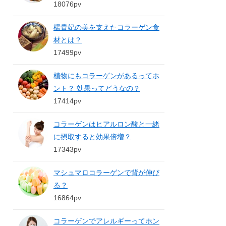
18076pv
楊貴妃の美を支えたコラーゲン食
材とは？
17499pv
植物にもコラーゲンがあるってホ
ント？ 効果ってどうなの？
17414pv
コラーゲンはヒアルロン酸と一緒
に摂取すると効果倍増？
17343pv
マシュマロコラーゲンで背が伸び
る？
16864pv
コラーゲンでアレルギーってホン