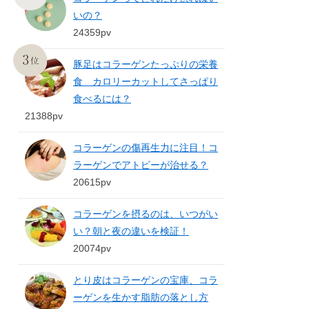
いの？
24359pv
豚足はコラーゲンたっぷりの栄養
食 カロリーカットしてさっぱり
食べるには？
21388pv
コラーゲンの傷再生力に注目！コ
ラーゲンでアトピーが治せる？
20615pv
コラーゲンを摂るのは、いつがい
い？朝と夜の違いを検証！
20074pv
とり皮はコラーゲンの宝庫、コラ
ーゲンを生かす脂肪の落とし方