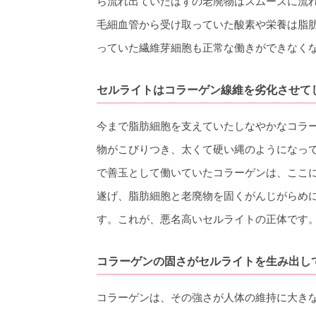
ら流れ出ていたはずの老廃物はスムーズに流
毛細血管から受け取っていた酸素や栄養は脂
っていた繊維芽細胞も正常な働きができなく
セルライトはコラーゲン線維を劣化させて
今まで脂肪細胞を支えていたしなやかなコラ
物がこびりつき、太くて硬い縄のようになっ
で善玉として働いていたコラーゲンは、ここ
遂げ、脂肪細胞と老廃物を固くがんじがらめ
す。これが、悪名高いセルライトの正体です
コラーゲンの固さがセルライトを生み出し
コラーゲンは、その強さが人体の維持に大き