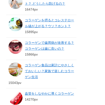
ト？ どうしたら防げるの？
16474pv
コラーゲンを摂るとコレステロー
ル値が上がる？ウソ？ホント？
15895pv
コラーゲンで歯周病が改善する？
コラーゲンは歯に良いの？
15866pv
コラーゲン食品は家計にやさしく
ておいしい？家族で楽しむコラー
ゲン生活
15043pv
血管をしなやかに導くコラーゲン
14270pv