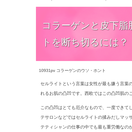
コラーゲンと皮下脂
トを断ち切るには？
10931pv
コラーゲンのウソ・ホント
セルライトという言葉は女性が最も嫌う言葉
れるお肌の凸凹です。西欧ではこの凸凹肌の
この凸凹はとても厄介なもので、一度できて
テサロンなどではセルライトの揉みだしマッ
テティシャンの仕事の中でも最も重労働なの