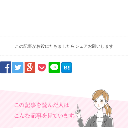
この記事がお役にたちましたらシェアお願いします



B

LIN
E