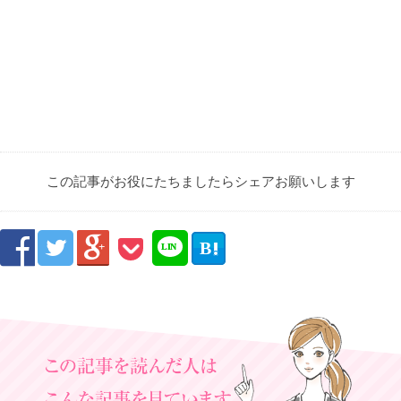
この記事がお役にたちましたらシェアお願いします



B

LIN
E