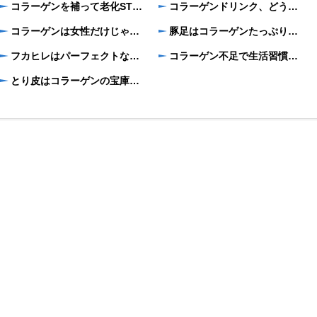
コラーゲンを補って老化STOP!コラーゲンの意外な効果
コラーゲンドリンク、どうしたら早く効果を実感できるの？
コラーゲンは女性だけじゃない！男性にもうれしい効果がいっぱい！
豚足はコラーゲンたっぷりの栄養食 カロリーカットしてさっぱり食べるには？
フカヒレはパーフェクトなコラーゲン食材 お安く摂取する方法はないの？
コラーゲン不足で生活習慣病？知らないと怖いコラーゲンの力
とり皮はコラーゲンの宝庫、コラーゲンを生かす脂肪の落とし方