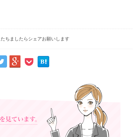
にたちましたらシェアお願いします


B
