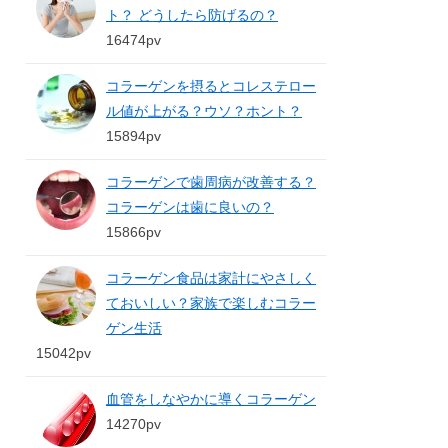
ト？ どうしたら防げるの？
16474pv
コラーゲンを摂るとコレステロー
ル値が上がる？ウソ？ホント？
15894pv
コラーゲンで歯周病が改善する？
コラーゲンは歯に良いの？
15866pv
コラーゲン食品は家計にやさしく
ておいしい？家族で楽しむコラー
ゲン生活
15042pv
血管をしなやかに導くコラーゲン
14270pv