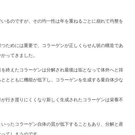
でいるのですが、その均一性は年を重ねるごとに崩れて均整を
保つためには重要で、コラーゲンが正しくらせん状の構造であ
分かってきました。
目を終えたコラーゲンは分解され最後は垢となって体外へと排
るととともに機能が低下し、コラーゲンを生成する量自体少な
養が行き渡りにくくなり新しく生成されたコラーゲンは栄養不
といったコラーゲン自体の質が低下することもあり、分解と産
なってしまうのです。