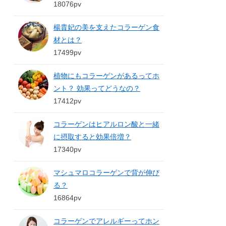
18076pv
楊貴妃の美を支えたコラーゲン食
材とは？
17499pv
植物にもコラーゲンがあるってホ
ント？ 効果ってどうなの？
17412pv
コラーゲンはヒアルロン酸と一緒
に摂取すると効果倍増？
17340pv
マシュマロコラーゲンで背が伸び
る？
16864pv
コラーゲンでアレルギーってホン