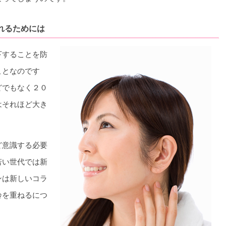
れるためには
下することを防
ことなのです
どでもなく２０
はそれほど大き
ど意識する必要
若い世代では新
ンは新しいコラ
齢を重ねるにつ
。